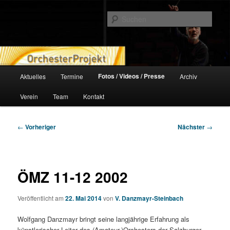
Zum
orchesterprojekt.at
primären
Such
Inhalt
springen
Orchesterprojekt
Hauptmenü
Fotos / Videos / Presse
Aktuelles
Termine
Archiv
Verein
Team
Kontakt
Beitragsnavigation
←
Vorheriger
Nächster
→
ÖMZ 11-12 2002
Veröffentlicht am
22. Mai 2014
von
V. Danzmayr-Steinbach
Wolfgang Danzmayr bringt seine langjährige Erfahrung als
künstlerischer Leiter des (Amateur-)Orchesters der Salzburger