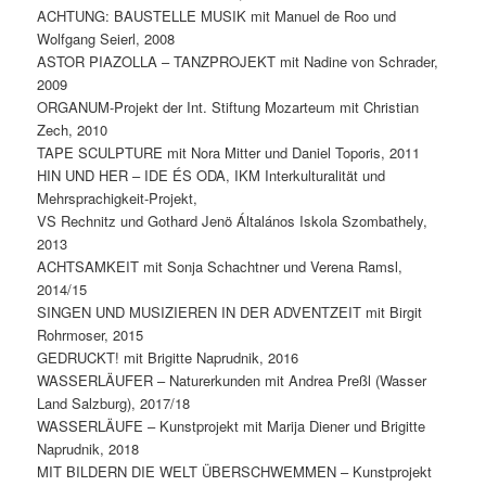
ACHTUNG: BAUSTELLE MUSIK mit Manuel de Roo und
Wolfgang Seierl, 2008
ASTOR PIAZOLLA – TANZPROJEKT mit Nadine von Schrader,
2009
ORGANUM-Projekt der Int. Stiftung Mozarteum mit Christian
Zech, 2010
TAPE SCULPTURE mit Nora Mitter und Daniel Toporis, 2011
HIN UND HER – IDE ÉS ODA, IKM Interkulturalität und
Mehrsprachigkeit-Projekt,
VS Rechnitz und Gothard Jenö Általános Iskola Szombathely,
2013
ACHTSAMKEIT mit Sonja Schachtner und Verena Ramsl,
2014/15
SINGEN UND MUSIZIEREN IN DER ADVENTZEIT mit Birgit
Rohrmoser, 2015
GEDRUCKT! mit Brigitte Naprudnik, 2016
WASSERLÄUFER – Naturerkunden mit Andrea Preßl (Wasser
Land Salzburg), 2017/18
WASSERLÄUFE – Kunstprojekt mit Marija Diener und Brigitte
Naprudnik, 2018
MIT BILDERN DIE WELT ÜBERSCHWEMMEN – Kunstprojekt