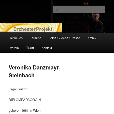
Zum
orchesterprojekt.at
primären
Such
Inhalt
springen
Orchesterprojekt
Hauptmenü
Aktuelles
Termine
Fotos / Videos / Presse
Archiv
Team
Verein
Kontakt
Veronika Danzmayr-
Steinbach
Organisation
DIPLOMPÄDAGOGIN
geboren 1961 in Wien