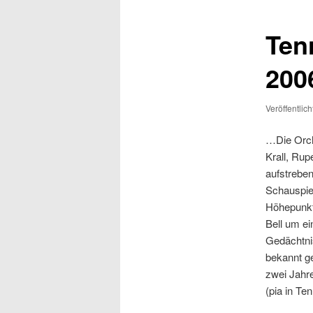
Ten
200
Veröffentlic
…Die Orch
Krall, Ru
aufstreben
Schauspiel
Höhepunkt
Bell um ei
Gedächtni
bekannt ge
zwei Jahr
(pia in Te