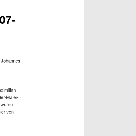
07-
, Johannes
ximilian
er-Maier-
y wurde
auer von