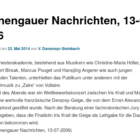
nengauer Nachrichten, 13-
6
ht am
22. Mai 2014
von
V. Danzmayr-Steinbach
esterakademie, bestehend aus Musikern wie Christine-Maria Höller
pert Birsak, Marcus Pouget und Hansjörg Angerer wie auch jungen
den Talenten, unterhielten das Publikum unter anderem mit der
musik zu „Zaire“ von Voltaire.
 des Abends war ein Wettbewerbskonzert zwischen Iris Krall und Ma
ne wertvolle französische Derazey-Geige, die von dem Ernst-Alexand
sfond gestiftet wurde. Nach der Beratung einer fachmännischen Jur
geben, dass die Finalistin Iris Krall die Geige als Leihgabe für die D
en bekommen wird.
nnengauer Nachrichten, 13-07-2006)