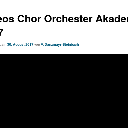
eos Chor Orchester Akade
7
ht am
30. August 2017
von
V. Danzmayr-Steinbach