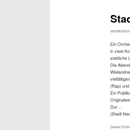
Sta
Veröffentlic
Ein Orche
in zwei Ko
stattliche
Die Abend
Wielandner
vielfältig
(Rap) und 
Ein Publik
Originalwe
Dur…
(Stadt Nac
Dieser Eint