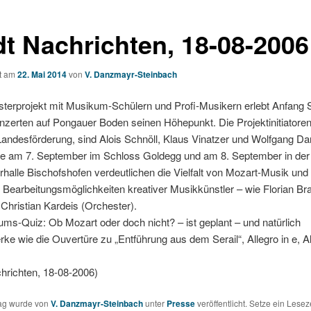
dt Nachrichten, 18-08-2006
ht am
22. Mai 2014
von
V. Danzmayr-Steinbach
sterprojekt mit Musikum-Schülern und Profi-Musikern erlebt Anfang
nzerten auf Pongauer Boden seinen Höhepunkt. Die Projektinitiatoren
 Landesförderung, sind Alois Schnöll, Klaus Vinatzer und Wolfgang D
e am 7. September im Schloss Goldegg und am 8. September in der
halle Bischofshofen verdeutlichen die Vielfalt von Mozart-Musik und 
en Bearbeitungsmöglichkeiten kreativer Musikkünstler – wie Florian 
Christian Kardeis (Orchester).
ums-Quiz: Ob Mozart oder doch nicht? – ist geplant – und natürlich
rke wie die Ouvertüre zu „Entführung aus dem Serail“, Allegro in e, Al
hrichten, 18-08-2006)
rag wurde von
V. Danzmayr-Steinbach
unter
Presse
veröffentlicht. Setze ein Lesez