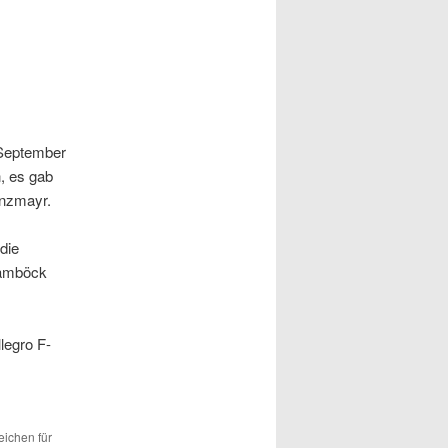
 September
, es gab
anzmayr.
die
Bramböck
legro F-
eichen für