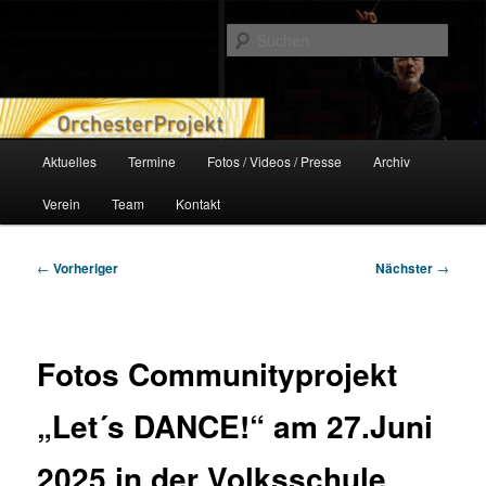
Zum
orchesterprojekt.at
primären
Such
Inhalt
springen
Orchesterprojekt
Hauptmenü
Aktuelles
Termine
Fotos / Videos / Presse
Archiv
Verein
Team
Kontakt
Beitragsnavigation
←
Vorheriger
Nächster
→
Fotos Communityprojekt
„Let´s DANCE!“ am 27.Juni
2025 in der Volksschule