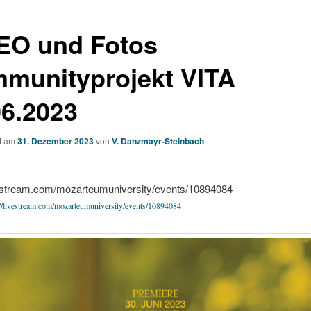
EO und Fotos
munityprojekt VITA
06.2023
ht am
31. Dezember 2023
von
V. Danzmayr-Steinbach
ivestream.com/mozarteumuniversity/events/10894084
://livestream.com/mozarteumuniversity/events/10894084