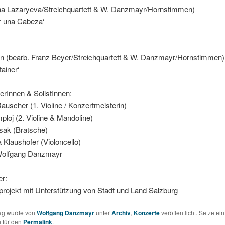
rina Lazaryeva/Streichquartett & W. Danzmayr/Hornstimmen)
r una Cabeza‘
lin (bearb. Franz Beyer/Streichquartett & W. Danzmayr/Hornstimmen)
tainer‘
rInnen & SolistInnen:
scher (1. Violine / Konzertmeisterin)
loj (2. Violine & Mandoline)
sak (Bratsche)
a Klaushofer (Violoncello)
 Wolfgang Danzmayr
er:
rojekt mit Unterstützung von Stadt und Land Salzburg
rag wurde von
Wolfgang Danzmayr
unter
Archiv
,
Konzerte
veröffentlicht. Setze ein
 für den
Permalink
.