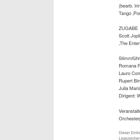
(bearb. I
Tango ‚Po
ZUGABE
Scott Jop
‚The Enter
Stimmführe
Romana Rau
Lauro Comp
Rupert Bir
Julia Mari
Dirigent:
Veranstalt
Orchesterp
Dieser Eint
Lesezeichen