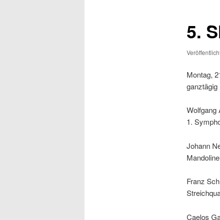
5. S
Veröffentlic
Montag, 21
ganztägig 
Wolfgang
1. Sympho
Johann N
Mandoline
Franz Sch
Streichqua
Caelos Ga