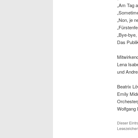
„Am Tag a
„Sometime
„Non, je ne
„Fürstenfe
„Bye-bye,
Das Publik
Mitwirkend
Lena Isabe
und Andre
Beatrix L
Emily Mid
Orchester
Wolfgang
Dieser Eint
Lesezeichen