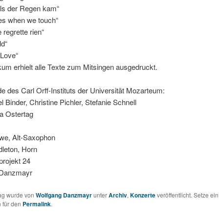
ls der Regen kam“
s when we touch“
 regrette rien“
ld“
 Love“
um erhielt alle Texte zum Mitsingen ausgedruckt.
e des Carl Orff-Instituts der Universität Mozarteum:
l Binder, Christine Pichler, Stefanie Schnell
a Ostertag
öwe, Alt-Saxophon
dleton, Horn
projekt 24
 Danzmayr
rag wurde von
Wolfgang Danzmayr
unter
Archiv
,
Konzerte
veröffentlicht. Setze ein
 für den
Permalink
.