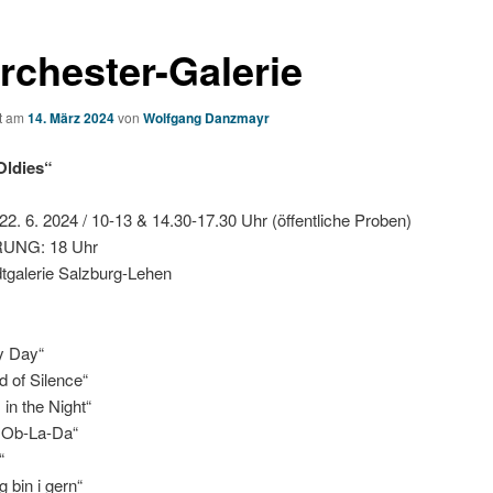
Orchester-Galerie
ht am
14. März 2024
von
Wolfgang Danzmayr
Oldies“
2. 6. 2024 / 10-13 & 14.30-17.30 Uhr (öffentliche Proben)
UNG: 18 Uhr
dtgalerie Salzburg-Lehen
y Day“
 of Silence“
 in the Night“
 Ob-La-Da“
“
g bin i gern“