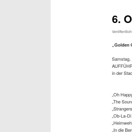
6. 
Veröffentlic
„Golden 
Samstag, 2
AUFFÜHR
in der Sta
„Oh Happ
„The Sound
„Strangers
„Ob-La-Di
„Heimweh
„In die Ber