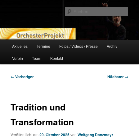
Zum
orchesterprojekt.at
primären
Such
Inhalt
springen
Orchesterprojekt
Hauptmenü
Aktuelles
Termine
Fotos / Videos / Presse
Archiv
Verein
Team
Kontakt
Beitragsnavigation
←
Vorheriger
Nächster
→
Tradition und
Transformation
Veröffentlicht am
29. Oktober 2025
von
Wolfgang Danzmayr